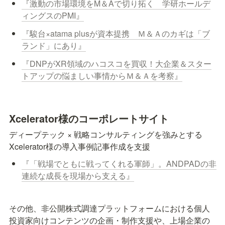
『激動の市場環境をM＆Aで切り拓く　学研ホールデ
ィングスのPMI』
『駿台×atama plusが資本提携　Ｍ＆Ａのカギは「ブ
ランド」にあり』
『DNPがXR領域のハコスコを買収！大企業＆スター
トアップの悩ましい事情からＭ＆Ａを考察』
Xcelerator様のコーポレートサイト
ディープテック × 戦略コンサルティングを強みとする
Xcelerator様の導入事例記事作成を支援
『「戦場でともに戦ってくれる軍師」。ANDPADの非
連続な成長を現場から支える』
その他、非公開株式調達プラットフォームにおける個人
投資家向けコンテンツの企画・制作支援や、上場企業の